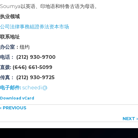
Soumya以英语、印地语和特鲁古语为母语。
执业领域
公司法律事務組
證券法
资本市场
联系地址
办公室
：
纽约
电话：
(212) 930-9700
直拨:
(646) 661-5099
传真
：
(212) 930-9725
电子邮件:
scheedi@
Download vCard
Posts
‹ PREVIOUS
NEXT ›
navigation