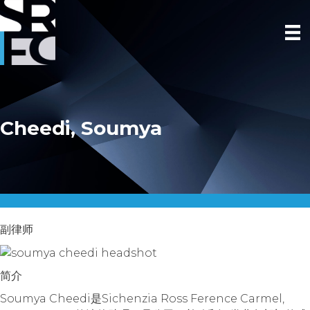
Cheedi, Soumya
副律师
简介
Soumya Cheedi是Sichenzia Ross Ference Carmel,