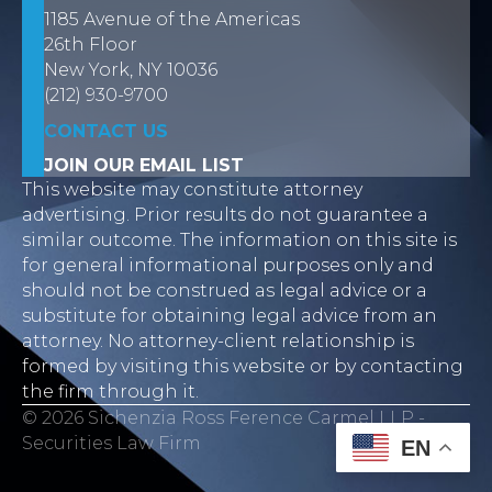
1185 Avenue of the Americas
26th Floor
New York, NY 10036
(212) 930-9700
CONTACT US
JOIN OUR EMAIL LIST
This website may constitute attorney
advertising. Prior results do not guarantee a
similar outcome. The information on this site is
for general informational purposes only and
should not be construed as legal advice or a
substitute for obtaining legal advice from an
attorney. No attorney-client relationship is
formed by visiting this website or by contacting
the firm through it.
© 2026 Sichenzia Ross Ference Carmel LLP -
Securities Law Firm
EN