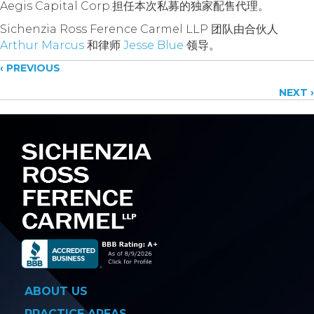
Aegis Capital Corp.担任本次私募的独家配售代理。
Sichenzia Ross Ference Carmel LLP 团队由合伙人
Arthur Marcus
和律师
Jesse Blue
领导。
Posts
‹ PREVIOUS
NEXT ›
navigation
ABOUT US
PRACTICE AREAS