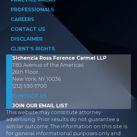
PROFESSIONALS
CAREERS
CONTACT US
DISCLAIMER
CLIENT’S RIGHTS
Sichenzia Ross Ference Carmel LLP
1185 Avenue of the Americas
26th Floor
New York, NY 10036
(212) 930-9700
CONTACT US
JOIN OUR EMAIL LIST
This website may constitute attorney
advertising. Prior results do not guarantee a
similar outcome. The information on this site is
for general informational purposes only and