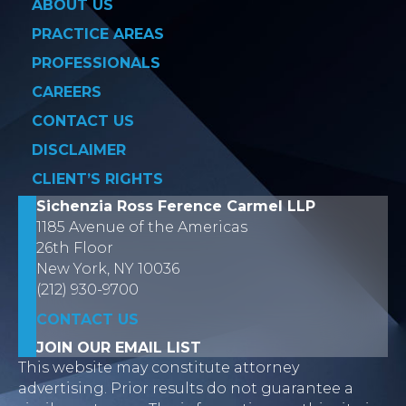
ABOUT US
PRACTICE AREAS
PROFESSIONALS
CAREERS
CONTACT US
DISCLAIMER
CLIENT’S RIGHTS
Sichenzia Ross Ference Carmel LLP
1185 Avenue of the Americas
26th Floor
New York, NY 10036
(212) 930-9700
CONTACT US
JOIN OUR EMAIL LIST
This website may constitute attorney
advertising. Prior results do not guarantee a