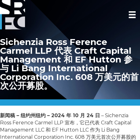
Sichenzia Ross Ference
Carmel LLP 代表 Craft Capital
Management 和 EF Hutton 参
与 Li Bang International
Corporation Inc. 608 万美元的首
次公开募股。
新闻稿 – 纽约州纽约 – 2024 年 10 月 24 日
– Sichenzia
Ross Ference Carmel LLP 宣布，它已代表 Craft Capital
Management LLC 和 EF Hutton LLC 作为 Li Bang
International Corporation Inc. 608 万美元首次公开募股的